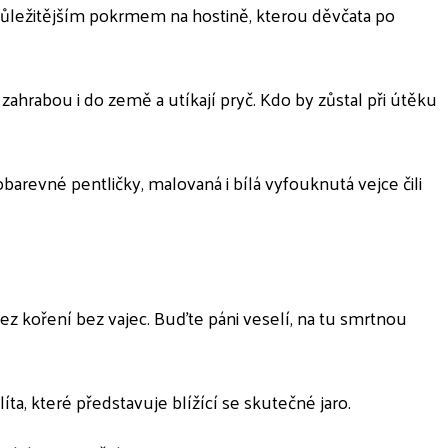
důležitějším pokrmem na hostině, kterou děvčata po
 zahrabou i do země a utíkají pryč. Kdo by zůstal při útěku
barevné pentličky, malovaná i bílá vyfouknutá vejce čili
 bez koření bez vajec. Buďte páni veselí, na tu smrtnou
líta, které představuje blížící se skutečné jaro.