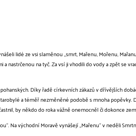
ynášeli lidé ze vsi slaměnou „smrt, Mařenu, Mořenu, Mařan
 a nastrčenou na tyč. Za vsí ji vhodili do vody a zpět se 
pohanských. Díky řadě církevních zákazů v dřívějších dobá
 starobylé a téměř nezměněné podobě s mnoha popěvky. Dod
astnil, by někdo do roka vážně onemocněl či dokonce zem
u“. Na východní Moravě vynášejí „Mařenu“ v neděli Smrtnou 