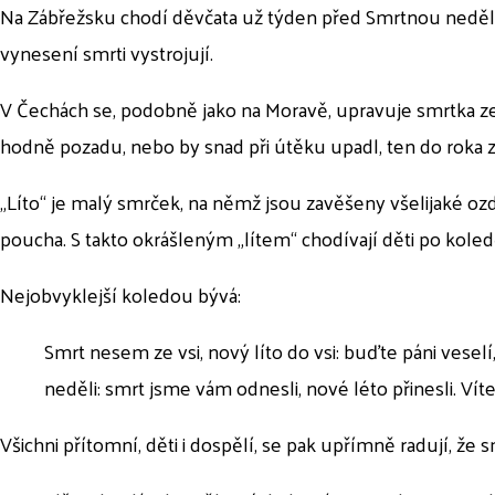
Na Zábřežsku chodí děvčata už týden před Smrtnou nedělí 
vynesení smrti vystrojují.
V Čechách se, podobně jako na Moravě, upravuje smrtka ze sl
hodně pozadu, nebo by snad při útěku upadl, ten do roka 
„Líto“ je malý smrček, na němž jsou zavěšeny všelijaké ozd
poucha. S takto okrášleným „lítem“ chodívají děti po koled
Nejobvyklejší koledou bývá:
Smrt nesem ze vsi, nový líto do vsi: buďte páni veselí
neděli: smrt jsme vám odnesli, nové léto přinesli. Vítej
Všichni přítomní, děti i dospělí, se pak upřímně radují, že sm