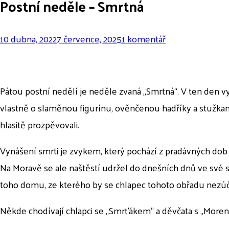
Postní neděle – Smrtná
u
10 dubna, 2022
7 července, 2025
1 komentář
textu
s
názvem
Pátou postní nedělí je neděle zvaná „Smrtná“. V ten den v
Postní
vlastně o slaměnou figurínu, ověnčenou hadříky a stužkami
neděle
hlasitě prozpěvovali.
–
Vynášení smrti je zvykem, který pochází z pradávných dob 
Smrtná
Na Moravě se ale naštěstí udržel do dnešních dnů ve své
toho domu, ze kterého by se chlapec tohoto obřadu nezúč
Někde chodívají chlapci se „Smrťákem“ a děvčata s „Moreno