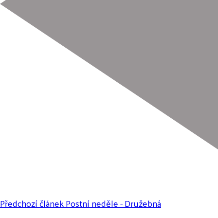
Předchozí článek
Postní neděle - Družebná