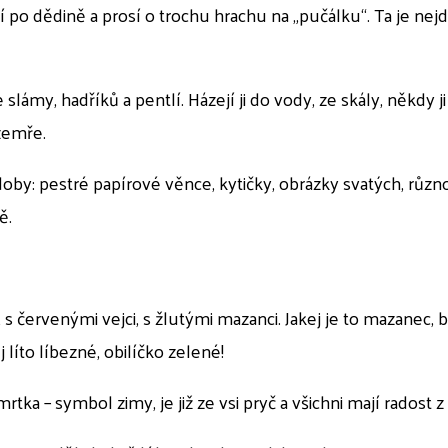
po dědině a prosí o trochu hrachu na „pučálku“. Ta je nej
ámy, hadříků a pentlí. Házejí ji do vody, ze skály, někdy ji
zemře.
oby: pestré papírové věnce, kytičky, obrázky svatých, různo
ě.
, s červenými vejci, s žlutými mazanci. Jakej je to mazanec,
 líto líbezné, obilíčko zelené!
rtka – symbol zimy, je již ze vsi pryč a všichni mají radost z 