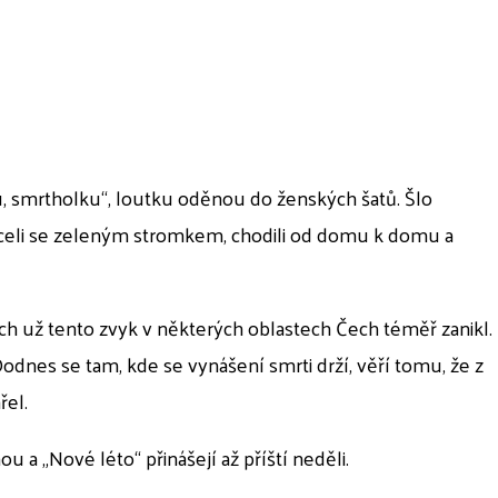
u, smrtholku“, loutku oděnou do ženských šatů. Šlo
vraceli se zeleným stromkem, chodili od domu k domu a
ch už tento zvyk v některých oblastech Čech téměř zanikl.
nes se tam, kde se vynášení smrti drží, věří tomu, že z
řel.
a „Nové léto“ přinášejí až příští neděli.