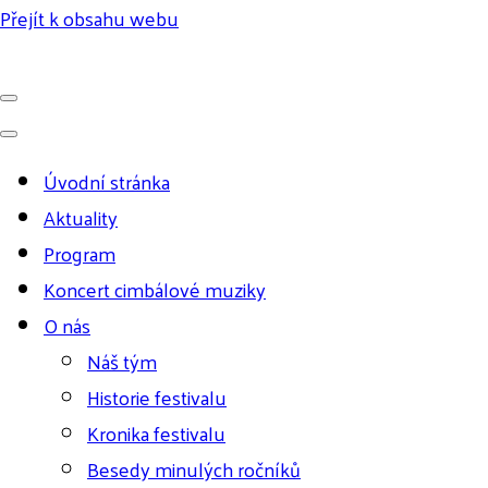
Přejít k obsahu webu
Úvodní stránka
Aktuality
Program
Koncert cimbálové muziky
O nás
Náš tým
Historie festivalu
Kronika festivalu
Besedy minulých ročníků