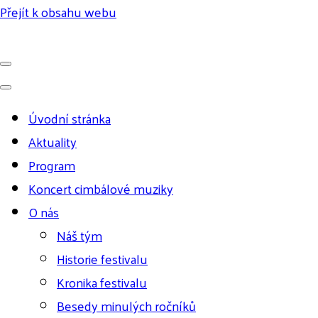
Přejít k obsahu webu
Úvodní stránka
Aktuality
Program
Koncert cimbálové muziky
O nás
Náš tým
Historie festivalu
Kronika festivalu
Besedy minulých ročníků