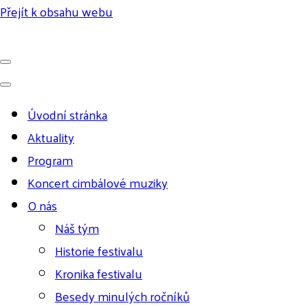
Přejít k obsahu webu
Úvodní stránka
Aktuality
Program
Koncert cimbálové muziky
O nás
Náš tým
Historie festivalu
Kronika festivalu
Besedy minulých ročníků