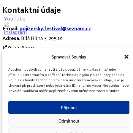
Kontaktní údaje
E-mail:
pojizersky.festival@seznam.cz
Adresa
: Bílá Hlína 3, 295 01
IČO
: 03387941
Spravovat Souhlas
DIČ
: CZ03387941
Číslo účtu
: 267861512/0300
Abychom poskytli co nejlepší služby, používáme k ukládání a/nebo
přístupu k informacím o zařízení, technologie jako jsou soubory cookies.
Souhlas s těmito technologiemi nám umožní zpracovávat údaje, jako je
Hospodaření spolku:
Justice
chování při procházení nebo jedinečná ID na tomto webu. Nesouhlas nebo
odvolání souhlasu může nepříznivě ovlivnit určité vlastnosti a funkce.
© Copyright 2026
. Všechna práva vyhrazena.Chic Lite |
Vytvořeno
Rara Themes
.Poháněno
WordPress
.
GDPR
Příjmout
Odmítnout
GDPR
Zásady cookies (EU)