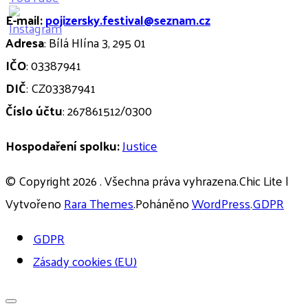
E-mail:
pojizersky.festival@seznam.cz
Adresa
: Bílá Hlína 3, 295 01
IČO
: 03387941
DIČ
: CZ03387941
Číslo účtu
: 267861512/0300
Hospodaření spolku:
Justice
© Copyright 2026
. Všechna práva vyhrazena.Chic Lite |
Vytvořeno
Rara Themes
.Poháněno
WordPress
.
GDPR
GDPR
Zásady cookies (EU)