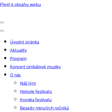
Přejít k obsahu webu
Úvodní stránka
Aktuality
Program
Koncert cimbálové muziky
O nás
Náš tým
Historie festivalu
Kronika festivalu
Besedy minulých ročníků